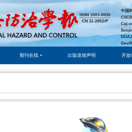
中国
ISSN 1003-8035
CSC
CN 11-2852/P
Caj
Sco
DOA
Geo
期刊在线
出版道德声明
开放