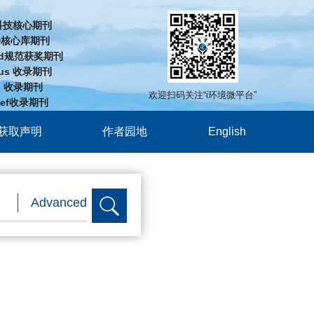
科技核心期刊
D核心库期刊
-cd规范获奖期刊
pus 收录期刊
J 收录期刊
欢迎扫码关注“i环境微平台”
Ref收录期刊
获取声明
作者园地
English
Advanced