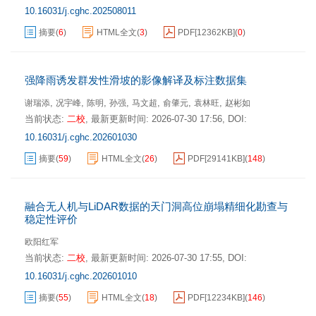
10.16031/j.cghc.202508011
摘要
(
6
)
HTML全文
(
3
)
PDF[
12362KB
]
(
0
)
强降雨诱发群发性滑坡的影像解译及标注数据集
,
,
,
,
,
,
,
谢瑞添
况宇峰
陈明
孙强
马文超
俞肇元
袁林旺
赵彬如
当前状态:
二校
,
最新更新时间:
2026-07-30 17:56
,
DOI:
10.16031/j.cghc.202601030
摘要
(
59
)
HTML全文
(
26
)
PDF[
29141KB
]
(
148
)
融合无人机与LiDAR数据的天门洞高位崩塌精细化勘查与
稳定性评价
欧阳红军
当前状态:
二校
,
最新更新时间:
2026-07-30 17:55
,
DOI:
10.16031/j.cghc.202601010
摘要
(
55
)
HTML全文
(
18
)
PDF[
12234KB
]
(
146
)