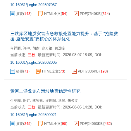
10.16031/j.cghc.202507057
摘要
(
143
)
HTML全文
(
54
)
PDF[
7540KB
]
(
314
)
三峡库区地质灾害应急救援处置能力提升：基于 “抢险救
援-避险安置”双核心的体系优化
,
,
,
,
何祥丽
许冲
胡杰
张万银
黄远东
当前状态:
三校
,
最新更新时间:
2026-08-07 18:09
,
DOI:
10.16031/j.cghc.202602005
摘要
(
71
)
HTML全文
(
73
)
PDF[
7836KB
]
(
198
)
黄河上游戈龙布滑坡地震稳定性研究
,
,
,
,
,
付英闻
谢虹
李智敏
许世阳
马冀
朱俊文
当前状态:
三校
,
最新更新时间:
2026-08-05 14:28
,
DOI:
10.16031/j.cghc.202509021
摘要
(
245
)
HTML全文
(
90
)
PDF[
24063KB
]
(
432
)