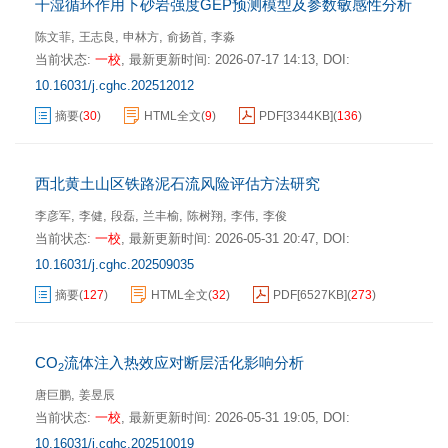
干湿循环作用下砂岩强度GEP预测模型及参数敏感性分析
,
,
,
,
陈文菲
王志良
申林方
俞扬首
李淼
当前状态:
一校
,
最新更新时间:
2026-07-17 14:13
,
DOI:
10.16031/j.cghc.202512012
摘要
(
30
)
HTML全文
(
9
)
PDF[
3344KB
]
(
136
)
西北黄土山区铁路泥石流风险评估方法研究
,
,
,
,
,
,
李彦军
李健
段磊
兰丰榆
陈树翔
李伟
李俊
当前状态:
一校
,
最新更新时间:
2026-05-31 20:47
,
DOI:
10.16031/j.cghc.202509035
摘要
(
127
)
HTML全文
(
32
)
PDF[
6527KB
]
(
273
)
CO
流体注入热效应对断层活化影响分析
2
,
唐巨鹏
姜昱辰
当前状态:
一校
,
最新更新时间:
2026-05-31 19:05
,
DOI:
10.16031/j.cghc.202510019