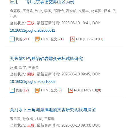
应用——以北京承德交界山区为例
,
,
,
,
,
,
,
,
,
金嘉乐
王秀龙
许冲
李涛
邵霄怡
高会然
文清丰
赵斌滨
郭威
孔
小昂
当前状态:
三校
,
最新更新时间:
2026-08-10 10:41
,
DOI:
10.16031/j.cghc.202606011
摘要
(
21
)
HTML全文
(
21
)
PDF[
13657KB
]
(
1
)
孔裂隙组合缺陷砂岩蠕变破坏试验研究
,
,
赵娜
温宇
王来贵
当前状态:
四校
,
最新更新时间:
2026-08-10 09:45
,
DOI:
10.16031/j.cghc.202510003
摘要
(
12
)
HTML全文
(
5
)
PDF[
11409KB
]
(
0
)
黄河水下三角洲海洋地质灾害研究现状与展望
,
,
,
宋玉鹏
孙永福
杜星
王振豪
当前状态:
三校
,
最新更新时间:
2026-08-10 09:33
,
DOI: