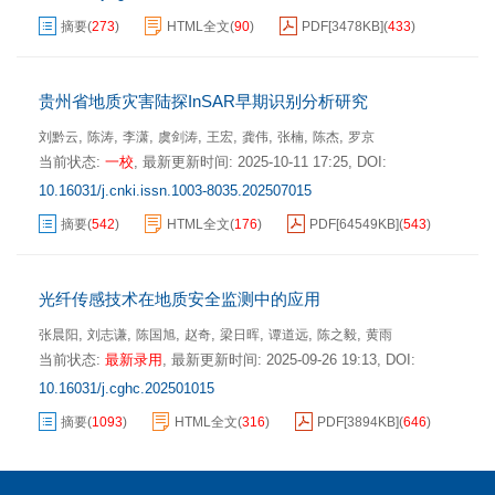
摘要
(
273
)
HTML全文
(
90
)
PDF[
3478KB
]
(
433
)
贵州省地质灾害陆探InSAR早期识别分析研究
,
,
,
,
,
,
,
,
刘黔云
陈涛
李潇
虞剑涛
王宏
龚伟
张楠
陈杰
罗京
当前状态:
一校
,
最新更新时间:
2025-10-11 17:25
,
DOI:
10.16031/j.cnki.issn.1003-8035.202507015
摘要
(
542
)
HTML全文
(
176
)
PDF[
64549KB
]
(
543
)
光纤传感技术在地质安全监测中的应用
,
,
,
,
,
,
,
张晨阳
刘志谦
陈国旭
赵奇
梁日晖
谭道远
陈之毅
黄雨
当前状态:
最新录用
,
最新更新时间:
2025-09-26 19:13
,
DOI:
10.16031/j.cghc.202501015
摘要
(
1093
)
HTML全文
(
316
)
PDF[
3894KB
]
(
646
)