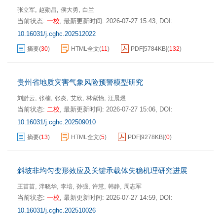
,
,
,
张立军
赵勋昌
侯大勇
白兰
当前状态:
一校
,
最新更新时间:
2026-07-27 15:43
,
DOI:
10.16031/j.cghc.202512022
摘要
(
30
)
HTML全文
(
11
)
PDF[
5784KB
]
(
132
)
贵州省地质灾害气象风险预警模型研究
,
,
,
,
,
刘黔云
张楠
张炎
艾欣
林紫怡
汪晨煜
当前状态:
二校
,
最新更新时间:
2026-07-27 15:06
,
DOI:
10.16031/j.cghc.202509010
摘要
(
13
)
HTML全文
(
5
)
PDF[
9278KB
]
(
0
)
斜坡非均匀变形效应及关键承载体失稳机理研究进展
,
,
,
,
,
,
王苗苗
泮晓华
李培
孙强
许慧
韩静
周志军
当前状态:
一校
,
最新更新时间:
2026-07-27 14:59
,
DOI:
10.16031/j.cghc.202510026