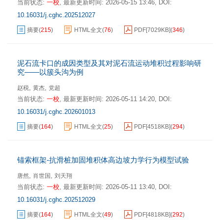
当前状态:
一校
,
最新更新时间:
2026-05-15 13:46
,
DOI:
10.16031/j.cghc.202512027
摘要
(
215
)
HTML全文
(
76
)
PDF[
7029KB
]
(
346
)
泥石流卡口的成因类型及其对泥石流运动堆积过程影响研
究——以簇头沟为例
,
,
赵税
黄杰
党超
当前状态:
一校
,
最新更新时间:
2026-05-11 14:20
,
DOI:
10.16031/j.cghc.202601013
摘要
(
164
)
HTML全文
(
25
)
PDF[
4518KB
]
(
294
)
锚索框架-抗滑桩加固堆积体高边坡力学行为模型试验
,
,
唐然
肖世国
刘天翔
当前状态:
一校
,
最新更新时间:
2026-05-11 13:40
,
DOI:
10.16031/j.cghc.202512029
摘要
(
164
)
HTML全文
(
49
)
PDF[
4818KB
]
(
292
)