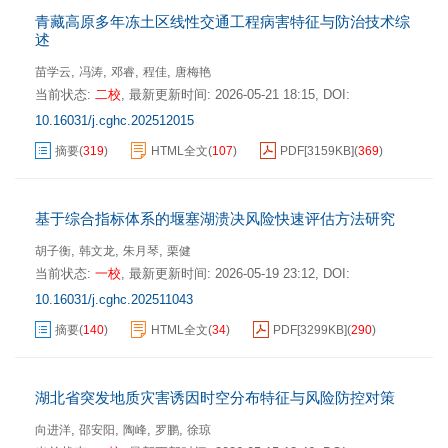
青藏高原多年冻土区线性交通工程病害特征与防治技术综
述
,
,
,
,
苗学云
冯涛
邓睿
程佳
唐梅艳
当前状态:
二校
,
最新更新时间:
2026-05-21 18:15
,
DOI:
10.16031/j.cghc.202512015
摘要
(
319
)
HTML全文
(
107
)
PDF[
3159KB
]
(
369
)
基于综合指标体系的堰塞湖溃决风险快速评估方法研究
,
,
,
胡子衡
韩文龙
朱月琴
栗健
当前状态:
一校
,
最新更新时间:
2026-05-19 23:12
,
DOI:
10.16031/j.cghc.202511043
摘要
(
140
)
HTML全文
(
34
)
PDF[
3299KB
]
(
290
)
湖北省突发地质灾害诱因时空分布特征与风险防控对策
,
,
,
,
向进洋
邵安阳
陶峰
罗鹏
徐琼