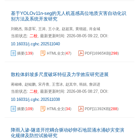
基于YOLOv11n-seg的无人机遥感高位地质灾害自动化识
别方法及系统开发研究
,
,
,
,
,
,
刘晓杰
陈彦军
王涛
王小龙
赵超英
黄细超
肖金城
当前状态:
二校
,
最新更新时间:
2026-08-05 09:22
,
DOI:
10.16031/j.cghc.202511040
摘要
(
139
)
HTML全文
(
47
)
PDF[
16965KB
]
(
298
)
散粒体斜坡多尺度破坏特征及力学效应研究进展
,
,
,
,
,
,
蒋峻峰
赵鲲鹏
宋丹青
王雪冰
赵其华
韩娟
詹训进
当前状态:
二校
,
最新更新时间:
2026-08-05 08:27
,
DOI:
10.16031/j.cghc.202511038
摘要
(
109
)
HTML全文
(
34
)
PDF[
11392KB
]
(
288
)
降雨入渗-隧道开挖耦合驱动砂卵石地层涌水涌砂灾变演
化规律及防控试验研究