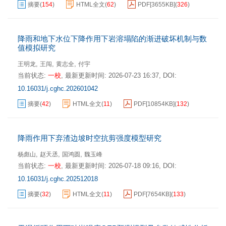
摘要
(
154
)
HTML全文
(
62
)
PDF[
3655KB
]
(
326
)
降雨和地下水位下降作用下岩溶塌陷的渐进破坏机制与数
值模拟研究
,
,
,
王明龙
王闯
黄志全
付宇
当前状态:
一校
,
最新更新时间:
2026-07-23 16:37
,
DOI:
10.16031/j.cghc.202601042
摘要
(
42
)
HTML全文
(
11
)
PDF[
10854KB
]
(
132
)
降雨作用下弃渣边坡时空抗剪强度模型研究
,
,
,
杨彪山
赵天丞
国鸿圆
魏玉峰
当前状态:
一校
,
最新更新时间:
2026-07-18 09:16
,
DOI:
10.16031/j.cghc.202512018
摘要
(
32
)
HTML全文
(
11
)
PDF[
7654KB
]
(
133
)