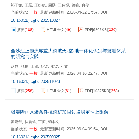
,
,
,
,
,
,
祁于娜
王磊
王娅妮
周磊
王伟煜
徐骁
冉俊
当前状态:
一校
,
最新更新时间:
2026-04-22 17:57
,
DOI:
10.16031/j.cghc.202510027
摘要
(
188
)
HTML全文
(
49
)
PDF[
6263KB
]
(
330
)
金沙江上游流域重大滑坡天-空-地一体化识别与监测体系
的研究与实践
,
,
,
,
,
赵恒
张鹏
王猛
杨涛
张波
刘文
当前状态:
一校
,
最新更新时间:
2026-04-16 22:47
,
DOI:
10.16031/j.cghc.202511023
摘要
(
258
)
HTML全文
(
61
)
PDF[
10375KB
]
(
358
)
极端降雨入渗条件抗滑桩加固边坡稳定性上限解
,
,
,
黄建华
林晨韬
王恒
赖丰文
当前状态:
一校
,
最新更新时间:
2026-03-04 09:54
,
DOI:
10.16031/j.cghc.202509025