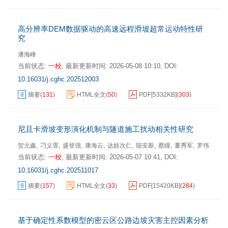
高分辨率DEM数据驱动的高速远程滑坡超常运动特性研
究
潘海峰
当前状态:
一校
,
最新更新时间:
2026-05-08 10:10
,
DOI:
10.16031/j.cghc.202512003
摘要
(
131
)
HTML全文
(
50
)
PDF[
5332KB
]
(
303
)
尼且卡滑坡变形演化机制与隧道施工扰动相关性研究
,
,
,
,
,
,
,
,
贺元鑫
刁义霏
盛登强
康海云
达娃次仁
陆安新
蔡瞳
董秀军
罗伟
当前状态:
一校
,
最新更新时间:
2026-05-07 10:41
,
DOI:
10.16031/j.cghc.202511017
摘要
(
157
)
HTML全文
(
33
)
PDF[
15420KB
]
(
284
)
基于确定性系数模型的密云区公路边坡灾害主控因素分析