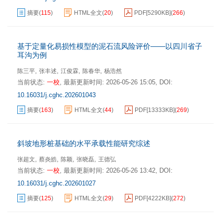
摘要
(
115
)
HTML全文
(
20
)
PDF[
5290KB
]
(
266
)
基于定量化易损性模型的泥石流风险评价——以四川省子
耳沟为例
,
,
,
,
陈三平
张丰述
江俊霖
陈春华
杨浩然
当前状态:
一校
,
最新更新时间:
2026-05-26 15:05
,
DOI:
10.16031/j.cghc.202601043
摘要
(
163
)
HTML全文
(
44
)
PDF[
13333KB
]
(
269
)
斜坡地形桩基础的水平承载性能研究综述
,
,
,
,
张超文
蔡炎皓
陈颖
张晓磊
王德弘
当前状态:
一校
,
最新更新时间:
2026-05-26 13:42
,
DOI:
10.16031/j.cghc.202601027
摘要
(
125
)
HTML全文
(
29
)
PDF[
4222KB
]
(
272
)