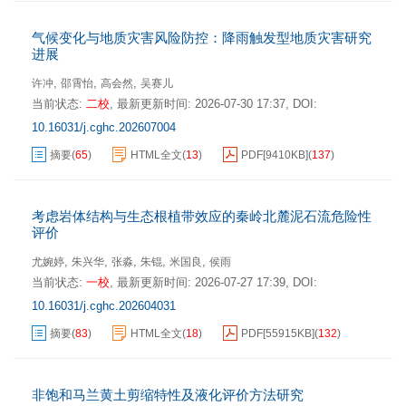
气候变化与地质灾害风险防控：降雨触发型地质灾害研究
进展
,
,
,
许冲
邵霄怡
高会然
吴赛儿
当前状态:
二校
,
最新更新时间:
2026-07-30 17:37
,
DOI:
10.16031/j.cghc.202607004
摘要
(
65
)
HTML全文
(
13
)
PDF[
9410KB
]
(
137
)
考虑岩体结构与生态根植带效应的秦岭北麓泥石流危险性
评价
,
,
,
,
,
尤婉婷
朱兴华
张淼
朱锟
米国良
侯雨
当前状态:
一校
,
最新更新时间:
2026-07-27 17:39
,
DOI:
10.16031/j.cghc.202604031
摘要
(
83
)
HTML全文
(
18
)
PDF[
55915KB
]
(
132
)
非饱和马兰黄土剪缩特性及液化评价方法研究