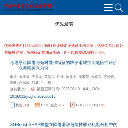
优先发表
优先发表栏目展示本刊经同行评议确定正式录用的文章，这些文章目前处
在编校过程，尚未确定卷期及页码，但可以根据DOI进行引用。
考虑累计降雨与短时雨强特征的群发滑坡空间危险性评价
——以湖南资兴为例
,
,
,
,
,
,
,
,
,
李涛
刘汉星
王秀龙
黄远东
许冲
陈兆宁
梁家荣
金嘉乐
高诗琪
,
,
,
刘毅
赵斌滨
郭威
孔小昂
当前状态:
二校
,
最新更新时间:
2026-08-10 14:41
,
DOI:
10.16031/j.cghc.202606015
摘要
(
39
)
HTML全文
(
20
)
PDF[
8835KB
]
(
136
)
XGBoost-SHAP模型在降雨滑坡危险性驱动机制分析中的