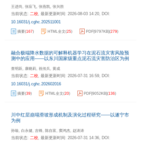
,
,
,
王进尚
张应飞
张燕凯
张兴胜
当前状态:
二校
,
最新更新时间:
2026-08-03 14:20
,
DOI:
10.16031/j.cghc.202511001
摘要
(
167
)
HTML全文
(
25
)
PDF[
9797KB
]
(
279
)
融合极端降水数据的可解释机器学习在泥石流灾害风险预
测中的应用——以东川国家级重点泥石流灾害防治区为例
,
,
,
查明跃
康晓莉
祝传兵
黄成
当前状态:
二校
,
最新更新时间:
2026-07-31 16:59
,
DOI:
10.16031/j.cghc.202602016
摘要
(
39
)
HTML全文
(
20
)
PDF[
9052KB
]
(
136
)
川中红层崩塌滑坡形成机制及演化过程研究——以遂宁市
为例
,
,
,
,
,
孙瑜
白永健
吉锋
陈自富
窦鸿杰
赵涛涛
当前状态:
二校
,
最新更新时间:
2026-07-31 14:36
,
DOI: