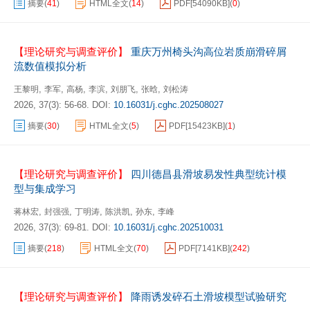
摘要
(
41
)
HTML全文
(
14
)
PDF[
54090KB
]
(
0
)
【理论研究与调查评价】
重庆万州椅头沟高位岩质崩滑碎屑
流数值模拟分析
,
,
,
,
,
,
王黎明
李军
高杨
李滨
刘朋飞
张晗
刘松涛
2026, 37(3): 56-68.
DOI:
10.16031/j.cghc.202508027
摘要
(
30
)
HTML全文
(
5
)
PDF[
15423KB
]
(
1
)
【理论研究与调查评价】
四川德昌县滑坡易发性典型统计模
型与集成学习
,
,
,
,
,
蒋林宏
封强强
丁明涛
陈洪凯
孙东
李峰
2026, 37(3): 69-81.
DOI:
10.16031/j.cghc.202510031
摘要
(
218
)
HTML全文
(
70
)
PDF[
7141KB
]
(
242
)
【理论研究与调查评价】
降雨诱发碎石土滑坡模型试验研究