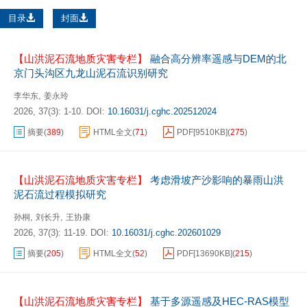
目录
封面
【山洪泥石流地质灾害专栏】
融合高分辨率遥感与DEM的北
京门头沟区九龙山泥石流识别研究
,
李华东
姜永玲
2026, 37(3): 1-10.
DOI:
10.16031/j.cghc.202512024
摘要
(
389
)
HTML全文
(
71
)
PDF[
9510KB
]
(
275
)
【山洪泥石流地质灾害专栏】
考虑滑坡产沙影响的暴雨山洪
泥石流过程模拟研究
,
,
孙桐
刘长升
王协康
2026, 37(3): 11-19.
DOI:
10.16031/j.cghc.202601029
摘要
(
205
)
HTML全文
(
52
)
PDF[
13690KB
]
(
215
)
【山洪泥石流地质灾害专栏】
基于多源遥感及HEC-RAS模型