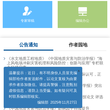
专家审稿
编辑办公
公告通知
作者园地
《水文地质工程地质》《中国地质灾害与防治学报》“海
上风电场冲刷灾害机理和风险防控：创新与应用” 专栏联
合征稿启事
喜报！《中国地质灾害与防治学报》再获国际认可，正
式被英国EuroPub数据库收录
x
温馨提示：近日，有不明身份人员冒充编
特别致谢：2025年度《中国地质灾害与防治学报》突出
辑部给作者发送邮件，以论文复核为由要
贡献编委、优秀青年编委及审稿专家
求作者添加微信。请提高警惕，注意甄别
《中国地质灾害与防治学报》2025年优秀科技论文 评选
虚假信息，谨防上当受骗。如有疑问可及
结果
时联系编辑部核实。
《中国地质灾害与防治学报》影响因子持续提升