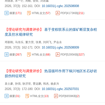
,
,
,
,
周德泉
宋一芒
周毅
曾煜
刘岩鑫
2026, 37(3): 152-161.
DOI:
10.16031/j.cghc.202508008
摘要
(
171
)
HTML全文
(
57
)
PDF[
4173KB
]
(
211
)
【理论研究与调查评价】
基于变权联系云的煤矿断层复杂程
度及控水规律研究
,
,
,
,
,
邓新刚
马传乐
董方营
张勇
刘同飞
尹会永
2026, 37(3): 162-171.
DOI:
10.16031/j.cghc.202508009
摘要
(
267
)
HTML全文
(
68
)
PDF[
5295KB
]
(
327
)
【理论研究与调查评价】
热湿循环作用下铜川地区长石砂岩
损伤特征研究
,
,
,
,
,
袁士豪
孙强
耿济世
曹远鹏
韩杰
杨多兴
2026, 37(3): 172-180.
DOI:
10.16031/j.cghc.202507031
摘要
(
31
)
HTML全文
(
13
)
PDF[
6659KB
]
(
2
)