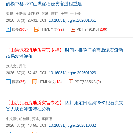
的榆中县“8•7”山洪泥石流灾害过程重建
,
,
,
,
,
,
贺鹏
王皓琛
郭兆成
钟昶
陈虹
王宁
于上媛
2026, 37(3): 20-31.
DOI:
10.16031/j.cghc.202601051
摘要
(
305
)
HTML全文
(
92
)
PDF[
9491KB
]
(
280
)
【山洪泥石流地质灾害专栏】
时间外推验证的震后泥石流动
态易发性评价
,
刘人文
周伟
2026, 37(3): 32-42.
DOI:
10.16031/j.cghc.202601023
摘要
(
35
)
HTML全文
(
18
)
PDF[
5385KB
]
(
0
)
【山洪泥石流地质灾害专栏】
四川康定日地沟“8•3”泥石流灾
害大块石冲击特征分析
,
,
,
申文豪
胡桂胜
贺拿
李雨阳
2026, 37(3): 43-55.
DOI:
10.16031/j.cghc.202510032