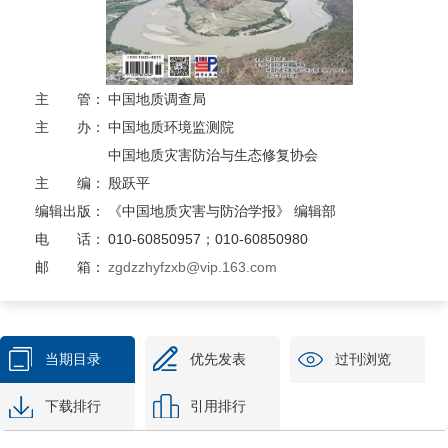
主 管：
中国地质调查局
主 办：
中国地质环境监测院
中国地质灾害防治与生态修复协会
主 编：
殷跃平
编辑出版：
《中国地质灾害与防治学报》 编辑部
电 话：
010-60850957；010-60850980
邮 箱：
zgdzzhyfzxb@vip.163.com
当期目录
优先发表
过刊浏览
下载排行
引用排行