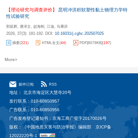
【理论研究与调查评价】
昆明冲洪积软塑性黏土物理力学特
性试验研究
,
,
,
,
郭延辉
潘泽文
赵海刚
江迪
马秉庆
2026, 37(3): 181-192.
DOI:
10.16031/j.cghc.202507025
摘要
(
221
)
HTML全文
(
44
)
PDF[
8079KB
]
(
197
)
More>
邮件订阅
RSS
地址： 北京市海淀区大慧寺20号
发行联系：010-60850957
广告联系：010-60850956
广告发布登记通知书：京海工商广登字20170026号
版权：《中国地质灾害与防治学报》编辑部 京ICP备
12022220号-1