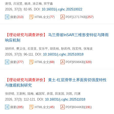
,
,
,
,
谢强
吕冠贤
杨涛
涂正楠
班宇鑫
2026, 37(3): 82-95.
DOI:
10.16031/j.cghc.202510022
摘要
(
213
)
HTML全文
(
77
)
PDF[
12717KB
]
(
257
)
【理论研究与调查评价】
马兰滑坡InSAR三维形变特征与降雨
响应机制
,
,
,
,
,
,
,
胡祥祥
樊义佳
石亚亚
安乐平
胡良柏
耿莉伟
段宏伟
张海波
2026, 37(3): 96-111.
DOI:
10.16031/j.cghc.202510018
摘要
(
277
)
HTML全文
(
69
)
PDF[
9596KB
]
(
320
)
【理论研究与调查评价】
黄土-红层滑带土界面剪切强度特性
与微观机制研究
,
,
,
,
,
,
,
张舒晴
王新刚
陆梅
臧国军
薛晨
田发国
刘凯
闫渊
2026, 37(3): 112-121.
DOI:
10.16031/j.cghc.202511018
摘要
(
205
)
HTML全文
(
45
)
PDF[
8044KB
]
(
191
)