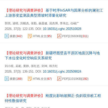
【理论研究与调查评价】
基于时序InSAR与因果分析的澜沧江
上游形变监测及典型滑坡时滞量化研究
,
,
,
,
,
,
,
郭琪
凌晴
刘晓杰
张勤
杨晨健
屈杰博
李伟志
任峻广
2026, 37(3): 122-135.
DOI:
10.16031/j.cghc.202510028
摘要
(
342
)
HTML全文
(
95
)
PDF[
22660KB
]
(
311
)
【理论研究与调查评价】
新疆呼图壁县平原区地面沉降与地
下水位变化时空响应关系研究
,
,
,
,
,
刘小煜
吴彬
黄静
张红忠
刘坤
韩方红
2026, 37(3): 136-151.
DOI:
10.16031/j.cghc.202509024
摘要
(
169
)
HTML全文
(
67
)
PDF[
11010KB
]
(
192
)
【理论研究与调查评价】
刚度比影响坡脚正-负斜双排桩工程
特性数值研究