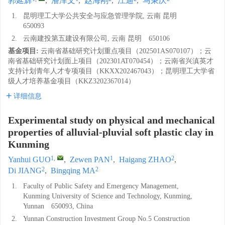
郭延辉
,
潘泽文
,
赵海刚
,
江迪
,
马秉庆
1.
昆明理工大学公共安全与应急管理学院, 云南 昆明
650093
2.
云南建投第五建设有限公司, 云南 昆明 650106
基金项目:
云南省基础研究计划重点项目（202501AS070107）；云
南省基础研究计划面上项目（202301AT070454）；云南省兴滇英才
支持计划青年人才专项项目（KKXX202467043）；昆明理工大学省
级人才培养基金项目（KKZ3202367014）
详细信息
Experimental study on physical and mechanical
properties of alluvial-pluvial soft plastic clay in
Kunming
1
,
1
2
Yanhui GUO
,
Zewen PAN
,
Haigang ZHAO
,
2
2
Di JIANG
,
Bingqing MA
1.
Faculty of Public Safety and Emergency Management,
Kunming University of Science and Technology, Kunming,
Yunnan 650093, China
2.
Yunnan Construction Investment Group No.5 Construction