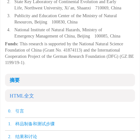
2.
State Key Laboratory of Continental Evolution and Early
Life, Northwest University, Xi’an, Shaanxi 710069, China
3.
Publicity and Education Center of the Ministry of Natural
Resources, Beijing 100830, China
4.
National Institute of Natural Hazards, Ministry of
Emergency Management of China, Beijing 100085, China
Funds:
This research is supported by the National Natural Science
Foundation of China (Grant No. 41874113) and the International
Cooperation Project of the German Research Foundation (DFG) (GZ:BE
1199/19-1).
摘要
HTML全文
0. 引言
1. 样品制备和测试步骤
2. 结果和讨论