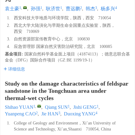
1
,
1
1
2
3
4
袁士豪
,
孙强
,
耿济世
,
曹远鹏
,
韩杰
,
杨多兴
1.
西安科技大学地质与环境学院，陕西，西安 710054
2.
西北大学大陆演化与早期生命全国重点实验室，陕西，
西安 710069
3.
自然资源部宣传教育中心，北京 100830
4.
应急管理部 国家自然灾害防治研究院，北京 100085
基金项目:
国家自然科学基金面上项目（41874113）；德意志联合基
金会（DFG）国际合作项目（GZ:BE 1199/19-1）
详细信息
Study on the damage characteristics of feldspar
sandstone in the Tongchuan area under
thermal-wet cycles
1
,
1
1
Shihao YUAN
,
Qiang SUN
,
Jishi GENG
,
2
3
4
Yuanpeng CAO
,
Jie HAN
,
Duoxing YANG
1.
College of Geology and Environment，Xi’an University of
Science and Technology, Xi’an,Shaanxi 710054, China