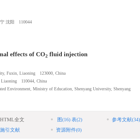
沈阳 110044
mal effects of CO
fluid injection
2
sity, Fuxin, Liaoning 123000, China
g, Liaoning 110044, China
nated Environment, Ministry of Education, Shenyang University, Shenyang
HTML全文
图
(16)
表
(2)
参考文献
(34)
施引文献
资源附件
(0)