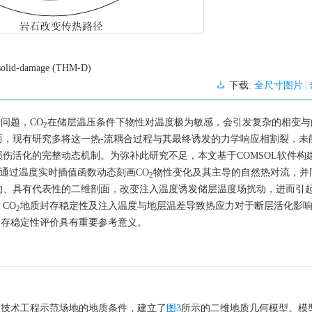
d-solid-damage (THM-D)
下载:
全尺寸图片
问题，CO
在储层温压条件下物性对温度极为敏感，会引发复杂的相变与
2
而，现有研究多将这一热-流耦合过程与其最终诱发的力学响应相割裂，未
伤活化的完整动态机制。为弥补此研究不足，本文基于COMSOL软件构
于通过温度实时插值函数动态刻画CO
物性变化及其主导的自然热对流，并
2
的、具有代表性的二维剖面，改变注入温度诱发储层温度场扰动，进而引
CO
地质封存稳定性及注入温度与地层温差导致热应力对于断层活化影
2
封存稳定性评价具有重要参考意义。
测技术工程示范场地的地质条件，建立了
图3
所示的二维地质几何模型。模