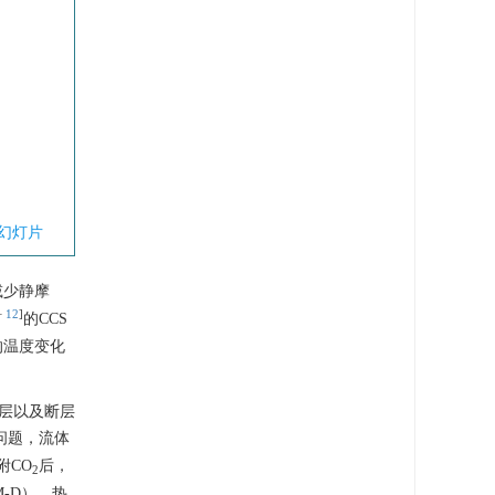
幻灯片
减少静摩
−
12
]
的CCS
的温度变化
层以及断层
问题，流体
附CO
后，
2
-D），热