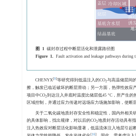
图 1
碳封存过程中断层活化和泄露路径图
Figure 1.
Fault activation and leakage pathways during t
[
9
]
CHENYX
等研究得到低温注入的CO
与高温储层间
2
擦，触发已临近破坏的断层滑动；另一方面，热弹性效应产生
项目中CO
到达注入井底时温度比储层低45 °C，所产生
2
区域控制，并通过应力传递对远场应力场施加影响，使断
关于二氧化碳地质封存安全性和稳定性，国内外相关研
的具体影响，找出规律，对以后的CO
地质封存活动具有
2
注入热效应对断层活化影响显著，低温流体注入地层引起
[
16
]
岩体力学性能降低，发生岩体劣化
。因此，需考虑注入