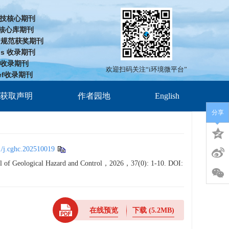
技核心期刊
D核心库期刊
cd规范获奖期刊
us 收录期刊
J 收录期刊
欢迎扫码关注“i环境微平台”
ef收录期刊
放获取声明
作者园地
English
分享
/j.cghc.202510019
nal of Geological Hazard and Control，2026，37(0): 1-10.
DOI:
在线预览
下载
(5.2MB)