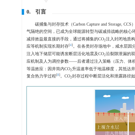
0. 引言
碳捕集与封存技术（Carbon Capture and St
气隔绝的空间，已成为全球能源转型与碳减排战略的核心
减排效益最直接的手段，通过将捕集的CO
注入封闭地质
2
[
4
]
应等机制实现长期封存
。在各类封存场地中，咸水层因
注入地下储层可能诱发断层活化地震及CO
沿裂隙泄漏的
2
应机制及人为调控参数——后者通过注入策略（压力、体
等温效应：因井筒内CO
升温速率低于地温梯度，其抵达井
2
[
8
]
复合热力学过程
。CO
封存过程中断层活化和泄露路径
2