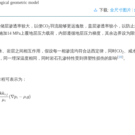
ogical geometric model
下载:
全尺寸图片
储层渗透率较大，以便CO
羽流能够更远逸散，盖层渗透率较小，以防止
2
施加14 MPa上覆地层压力载荷，内部遵循地层压力梯度，其余边界设为
水、岩层之间相互作用，假设每一相渗流均符合达西定律，同时CO
、咸
2
[
18
]
布，同一埋深温度相同，同时岩石孔渗特性受到弹塑性损伤的影响
。
方程可表示为：
k
k
r
,
i
μ
i
(
∇
p
i
−
ρ
i
g
)