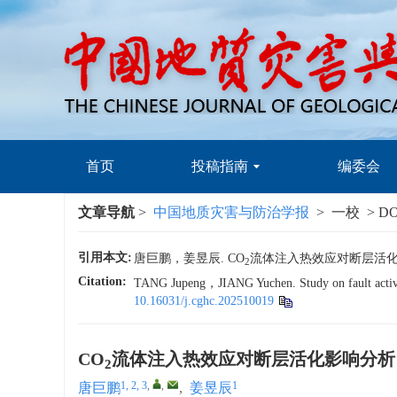
首页
投稿指南
编委会
文章导航
>
中国地质灾害与防治学报
> 一校 > DO
引用本文:
唐巨鹏，姜昱辰. CO
流体注入热效应对断层活化影响分
2
Citation:
TANG Jupeng，JIANG Yuchen. Study on fault activat
10.16031/j.cghc.202510019
CO
流体注入热效应对断层活化影响分析
2
1, 2, 3
,
,
1
唐巨鹏
,
姜昱辰