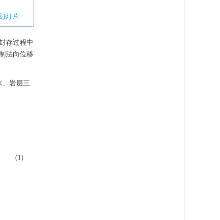
幻灯片
封存过程中
限制法向位移
水、岩层三
(1)