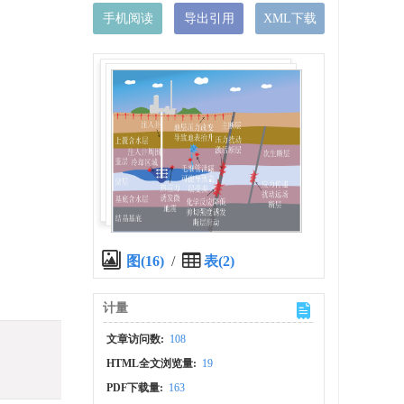
手机阅读
导出引用
XML下载
图(16)
/
表(2)
计量
文章访问数:
108
HTML全文浏览量:
19
PDF下载量:
163