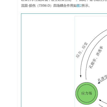
流固-损伤（THM-D）四场耦合作用如
图2
所示。