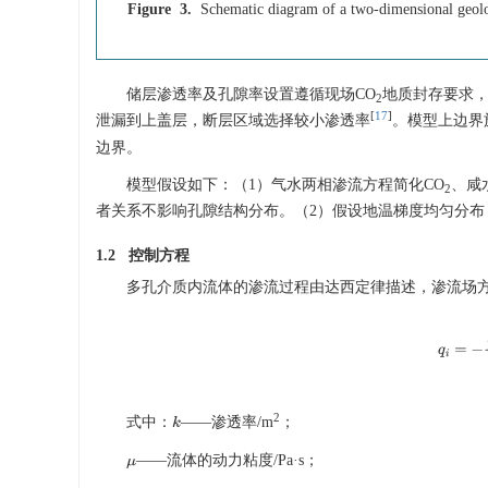
Figure 3.
Schematic diagram of a two-dimensional geol
储层渗透率及孔隙率设置遵循现场CO
地质封存要求，
2
[
17
]
泄漏到上盖层，断层区域选择较小渗透率
。模型上边界
边界。
模型假设如下：（1）气水两相渗流方程简化CO
、咸
2
者关系不影响孔隙结构分布。（2）假设地温梯度均匀分
1.2 控制方程
多孔介质内流体的渗流过程由达西定律描述，渗流场
2
式中：
——渗透率/m
；
k
q
i
=
−
μ
——流体的动力粘度/Pa·s；