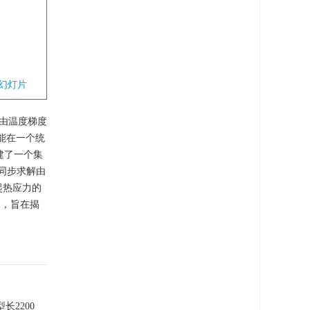
幻灯片
由温度梯度
能在一个统
建了一个集
同步求解由
起热应力的
响，旨在揭
型长
2200