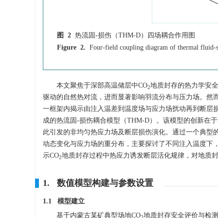
图 2
热流固-损伤（THM-D）四场耦合作用图
Figure 2.
Four-field coupling diagram of thermal flui
本文聚焦于深部高温储层中CO
地质封存的热力学安全
2
驱动的自然热对流，进而显著影响羽流分布与压力场。然
一框架内揭示由注入温差到温度场与应力场扰动再到断层损
成的热流固-损伤耦合模型（THM-D）。该模型的创新在
此引发的非均匀热应力场及断层损伤演化。通过一个典型
动态变化与应力场的重分布，主要探讨了不同注入温度下，
示CO
地质封存过程中热应力诱发断层活化规律，对地质
2
1. 数值模型构建与参数设置
1.1 模型建立
基于内蒙古某矿典型场地CO
地质封存安全评价与检
2