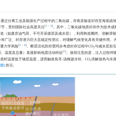
orage, CCS）通过分离工业及能源生产过程中的二氧化碳，并将其输送封存至海底
[
1
−
3
]
环节，受到国际社会高度关注
。其中，二氧化碳地质封存作为技术成
构造（如废弃油气田、不可开采煤层及咸水层），利用构造圈闭、溶解滞
分布广泛、封存潜力巨大且稳定性突出，对缓解气候变化具有关键作用。
[
5
−
6
]
双重力学风险
。断层活化防控需同步考虑封存过程中CO
与咸水层岩
2
[
7
]
积、温度及总量）直接影响地震活动特征
。值得注意的是，注入过程伴
底时温度低于储层温度，进而触发焦耳-汤姆逊冷却、CO
溶解放热与水
2
如
图1
所示。