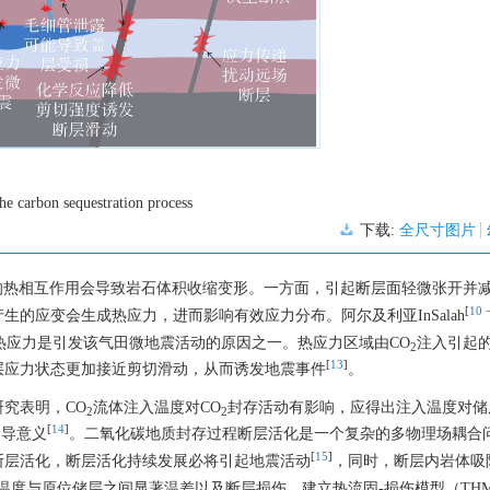
he carbon sequestration process
下载:
全尺寸图片
的热相互作用会导致岩石体积收缩变形。一方面，引起断层面轻微张开并
[
10
的应变会生成热应力，进而影响有效应力分布。阿尔及利亚InSalah
的热应力是引发该气田微地震活动的原因之一。热应力区域由CO
注入引起
2
[
13
]
层应力状态更加接近剪切滑动，从而诱发地震事件
。
究表明，CO
流体注入温度对CO
封存活动有影响，应得出注入温度对储
2
2
[
14
]
指导意义
。二氧化碳地质封存过程断层活化是一个复杂的多物理场耦合
[
15
]
断层活化，断层活化持续发展必将引起地震活动
，同时，断层内岩体吸
温度与原位储层之间显著温差以及断层损伤，建立热流固-损伤模型（THM