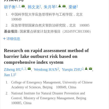
1, 2
,
2
2
,
,
2
胡子衡
,
韩文龙
,
朱月琴
,
栗健
1.
中国科学院大学应急管理科学与工程学院，北京
100049
2.
应急管理部国家自然灾害防治研究院，北京 100085
基金项目:
国家重点研发计划支持项目（2024YFC3013300）
详细信息
Research on rapid assessment method of
barrier lake outburst risk based on
comprehensive index system
1, 2
,
2
2
,
,
Ziheng HU
,
Wenlong HAN
,
Yueqin ZHU
,
2
Jian LI
1.
College of Emergency Management, University of Chinese
Academy of Sciences, Beijing 100049, China
2.
National Institute for Natural Disaster Prevention and
Control, Ministry of Emergency Management, Beijing
100085, China