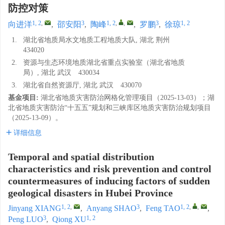
防控对策
1, 2
,
3
1, 2
,
,
3
1, 2
向进洋
,
邵安阳
,
陶峰
,
罗鹏
,
徐琼
1.
湖北省地质局水文地质工程地质大队, 湖北 荆州
434020
2.
资源与生态环境地质湖北省重点实验室（湖北省地质
局）, 湖北 武汉 430034
3.
湖北省自然资源厅, 湖北 武汉 430070
基金项目:
湖北省地质灾害防治网格化管理项目（2025-13-03）；湖
北省地质灾害防治“十五五”规划和三峡库区地质灾害防治规划项目
（2025-13-09）。
详细信息
Temporal and spatial distribution
characteristics and risk prevention and control
countermeasures of inducing factors of sudden
geological disasters in Hubei Province
1, 2
,
3
1, 2
,
,
Jinyang XIANG
,
Anyang SHAO
,
Feng TAO
,
3
1, 2
Peng LUO
,
Qiong XU