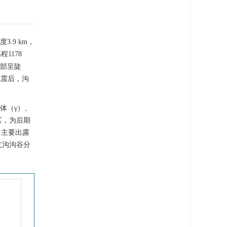
.9 km，
高程
1178
局部呈陡
地震后，沟
体（γ）、
区，为后期
，主要出露
支沟沟谷分