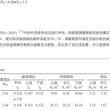
P
05
+
0.35
∙
P
2
+
1.5
[
21
]
6—2020）
中的中误差评估法进行评估，间接观测量根据误差传播定
%，坡比和洪痕面级的相对误差为3%−7%，测量精度均满足后续分析的
或灾后痕迹模糊导致部分参数无法获取，仅记录了泥石流容重，卡口底度和
ions
纵坡坡比
洪痕面积
泥位
展宽比
平均
上游
下游
上游
卡口
下游
上游
卡口
W
rb
2
2
2
J
J
J
A
m
A
m
A
m
H
m
H
m
v
u
d
u
c
d
u
c
2.01
0.154
0.187
0.111
9.85
8.18
10.64
1.21
1.35
0.178
1.44
0.158
0.163
0.152
16.37
10.25
14.24
1.53
1.67