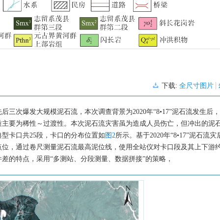
下载:
全尺寸图片
20年先后三次爆发大规模泥石流，本次调查背景为2020年“8•17”泥石流发生后
质主要为稀性～过渡性。本次泥石流灾害虽为造成人员伤亡，但冲出的泥
型卡口共25段，卡口的分布位置如
图2
所示。基于2020年“8•17”泥石流
，通过卷尺测量泥石流最高泥位线，使用全站仪对卡口段及其上下游约50
差的特点，采用“多测站、分段测量、数据拼接”的策略，