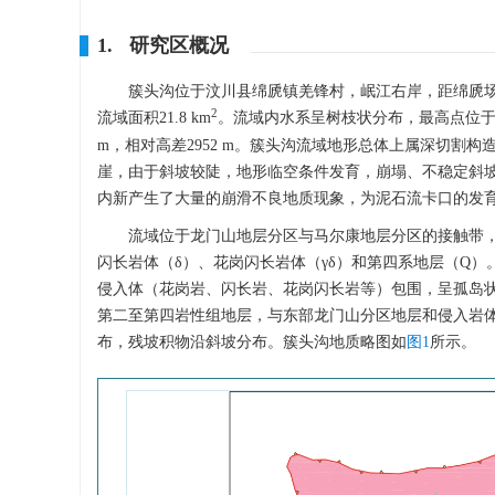
1. 研究区概况
簇头沟位于汶川县绵虒镇羌锋村，岷江右岸，距绵虒场镇约1
2
流域面积21.8 km
。流域内水系呈树枝状分布，最高点位于
m，相对高差2952 m。簇头沟流域地形总体上属深切割构
崖，由于斜坡较陡，地形临空条件发育，崩塌、不稳定斜坡
内新产生了大量的崩滑不良地质现象，为泥石流卡口的发
流域位于龙门山地层分区与马尔康地层分区的接触带，区
闪长岩体（δ）、花岗闪长岩体（γδ）和第四系地层（Q）
侵入体（花岗岩、闪长岩、花岗闪长岩等）包围，呈孤岛状
第二至第四岩性组地层，与东部龙门山分区地层和侵入岩
布，残坡积物沿斜坡分布。簇头沟地质略图如
图1
所示。