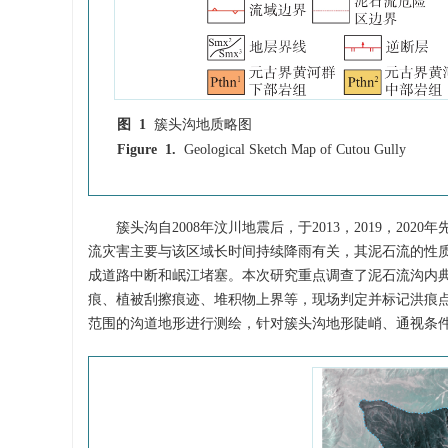
图 1
簇头沟地质略图
Figure 1.
Geological Sketch Map of Cutou Gully
簇头沟自2008年汶川地震后，于2013，2019，20
流灾害主要与该区域长时间持续降雨有关，其泥石流的性
成道路中断和岷江堵塞。本次研究重点调查了泥石流沟内典
痕、植被刮擦痕迹、堆积物上界等，现场判定并标记洪痕点位
范围的沟道地形进行测绘，针对簇头沟地形陡峭、通视条件