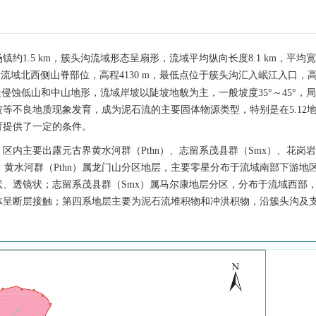
.5 km，簇头沟流域形态呈扇形，流域平均纵向长度8.1 km，平均宽度3
流域北西侧山脊部位，高程4130 m，最低点位于簇头沟汇入岷江入口，
造侵蚀低山和中山地形，流域岸坡以陡坡地貌为主，一般坡度35°～45°，
等不良地质现象发育，成为泥石流的主要固体物源类型，特别是在5.12
育提供了一定的条件。
内主要出露元古界黄水河群（Pthn）、志留系茂县群（Smx）、花岗岩
。黄水河群（Pthn）属龙门山分区地层，主要零星分布于流域南部下游地
、透镜状；志留系茂县群（Smx）属马尔康地层分区，分布于流域西部
体呈断层接触；第四系地层主要为泥石流堆积物和冲洪积物，沿簇头沟及