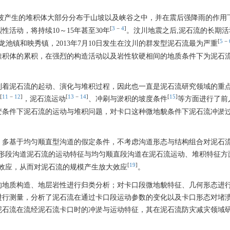
坡产生的堆积体大部分分布于山坡以及峡谷之中，并在震后强降雨的作用
[
3
−
4
]
活动，将持续10～15年甚至30年
。汶川地震之后,泥石流的长期
[
5
−
在龙池镇和映秀镇，2013年7月10日发生在汶川的群发型泥石流最为严重
堆积体的累积，在强烈的构造活动以及岩性软硬相间的地质条件下为泥石
制着泥石流的起动、演化与堆积过程，因此也一直是泥石流研究领域的重
[
11
−
12
]
[
13
−
14
]
[
15
]
，泥石流运动
、冲刷与淤积的坡度条件
等方面进行了前
变条件下泥石流的运动与堆积问题，对卡口这种微地貌条件下泥石流冲淤
，多基于均匀顺直型沟道的假定条件，不考虑沟道形态与结构组合对泥石
形段沟道泥石流的运动特征与均匀顺直段沟道在泥石流运动、堆积特征方
[
19
]
效应，从而对泥石流的规模产生放大效应
。
的地质构造、地层岩性进行归类分析；对卡口段微地貌特征、几何形态进
进行测量，分析了泥石流在通过卡口段运动参数的变化以及卡口形态对堵
泥石流在流经泥石流卡口时的冲淤与运动特征，其在泥石流防灾减灾领域