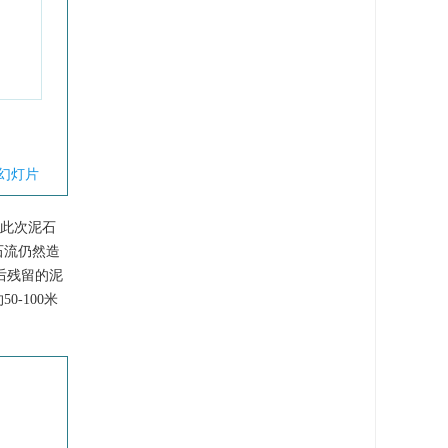
幻灯片
，此次泥石
石流仍然造
灾后残留的泥
-100米