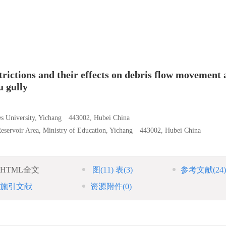
strictions and their effects on debris flow movement
u gully
ges University, Yichang 443002, Hubei China
Reservoir Area, Ministry of Education, Yichang 443002, Hubei China
HTML全文
图
(11)
表
(3)
参考文献
(24)
施引文献
资源附件
(0)