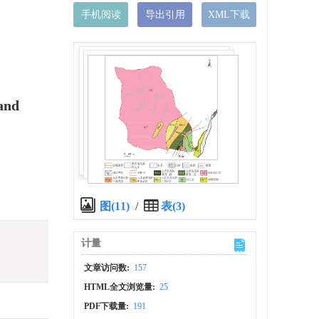
手机阅读
导出引用
XML下载
 and
图(11)
/
表(3)
计量
文章访问数:
157
HTML全文浏览量:
25
PDF下载量:
191