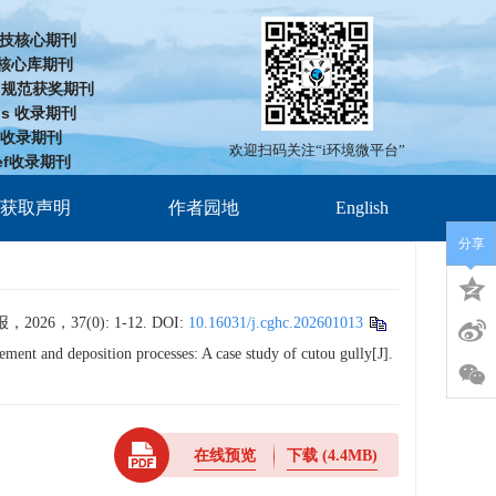
技核心期刊
D核心库期刊
cd规范获奖期刊
us 收录期刊
J 收录期刊
欢迎扫码关注“i环境微平台”
ef收录期刊
放获取声明
作者园地
English
分享
37(0): 1-12.
DOI:
10.16031/j.cghc.202601013
t and deposition processes: A case study of cutou gully[J].
在线预览
下载
(4.4MB)