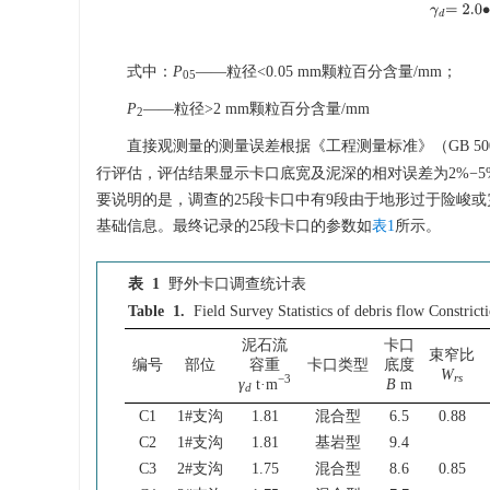
式中：
P
——粒径<0.05 mm颗粒百分含量/mm；
05
γ
d
=
2.0
∙
P
——粒径>2 mm颗粒百分含量/mm
2
直接观测量的测量误差根据《工程测量标准》（GB 5002
行评估，评估结果显示卡口底宽及泥深的相对误差为2%−5
要说明的是，调查的25段卡口中有9段由于地形过于险峻
基础信息。最终记录的25段卡口的参数如
表1
所示。
表 1
野外卡口调查统计表
Table 1.
Field Survey Statistics of debris flow Constrict
泥石流
卡口
束窄比
编号
部位
容重
卡口类型
底度
W
rs
−3
γ
t·m
B
m
d
C1
1#支沟
1.81
混合型
6.5
0.88
C2
1#支沟
1.81
基岩型
9.4
C3
2#支沟
1.75
混合型
8.6
0.85