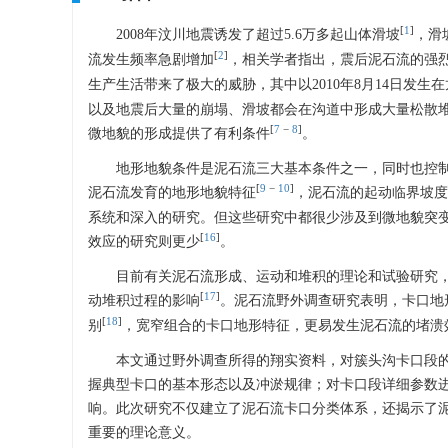
[
1
]
2008年汶川地震诱发了超过5.6万多起山体滑坡
，滑
[
2
]
流发生频率急剧增加
，相关学者指出，震后泥石流的强烈性
生产生活带来了极大的威胁，其中以2010年8月14日发生
以及地震后大量的崩塌、滑坡都会在沟道中形成大量松散
[
7
−
8
]
微地貌的形成提供了有利条件
。
地形地貌条件是泥石流三大基本条件之一，同时也控
[
9
−
10
]
泥石流发育的地形地貌特征
，泥石流的起动临界坡度
系统和深入的研究。但这些研究中都很少涉及到微地貌突
[
16
]
效应的研究则更少
。
目前有关泥石流形成、运动和堆积的理论和试验研究
[
17
]
动堆积过程的影响
。泥石流野外调查研究表明，卡口地
[
18
]
别
，宽窄组合的卡口地形特征，更易发生泥石流的堵溃
本文通过野外调查所得的翔实资料，对簇头沟卡口段
握典型卡口的基本形态以及冲淤规律；对卡口段详细参数
响。此次研究不仅建立了泥石流卡口分类体系，还揭示了
重要的理论意义。