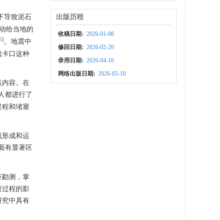
下导致泥石
出版历程
活动给当地的
收稿日期:
2026-01-08
6
]
。地震中
修回日期:
2026-02-20
流卡口这种
录用日期:
2026-04-16
网络出版日期:
2026-05-10
点内容。在
人都进行了
过程和堵塞
流形成和运
面有显著区
行勘测，掌
溃过程的影
研究中具有