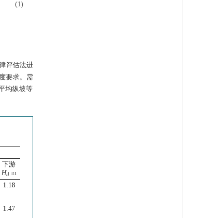
(1)
律评估法进
精度要求。需
平均纵坡等
下游
H
m
d
1.18
1.47