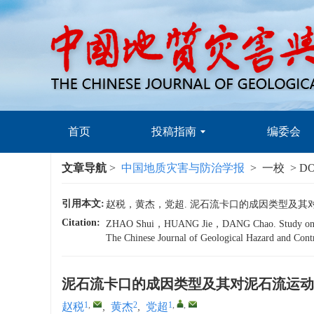
首页
投稿指南
编委会
文章导航
>
中国地质灾害与防治学报
> 一校 > DO
引用本文:
赵税，黄杰，党超. 泥石流卡口的成因类型及其对泥石流
Citation:
ZHAO Shui，HUANG Jie，DANG Chao. Study on genetic t
The Chinese Journal of Geological Hazard and Co
泥石流卡口的成因类型及其对泥石流运动
1
,
2
1
,
,
赵税
,
黄杰
,
党超