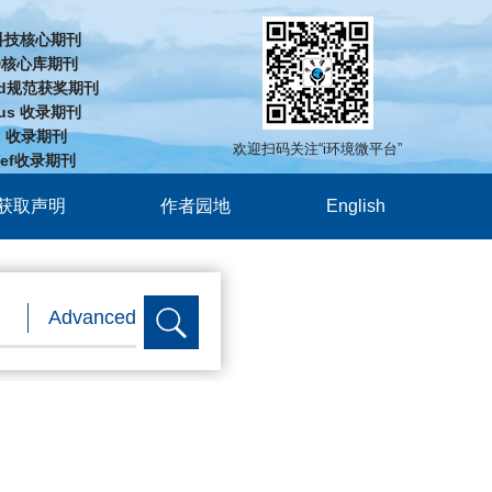
科技核心期刊
D核心库期刊
-cd规范获奖期刊
pus 收录期刊
J 收录期刊
欢迎扫码关注“i环境微平台”
Ref收录期刊
获取声明
作者园地
English
Advanced