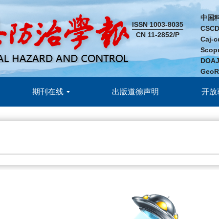
中国
ISSN 1003-8035
CSC
CN 11-2852/P
Caj
Sco
DOA
Geo
期刊在线
出版道德声明
开放